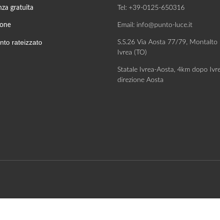
za gratuita
Tel: +39-0125-650316
ione
Email: info@punto-luce.it
to rateizzato
S.S.26 Via Aosta 77/79, Montalto
Ivrea (TO)
Statale Ivrea-Aosta, 4km dopo Ivr
direzione Aosta