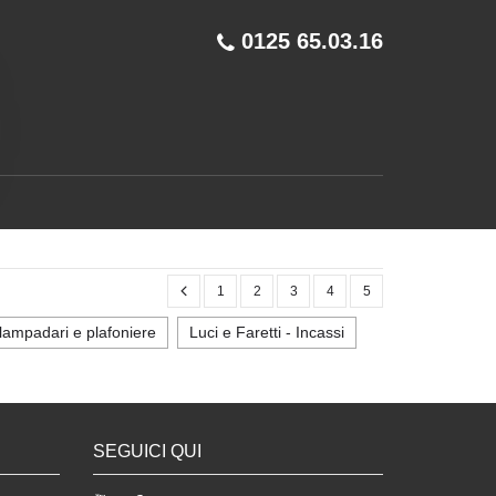
0125 65.03.16
1
2
3
4
5
lampadari e plafoniere
Luci e Faretti - Incassi
SEGUICI QUI