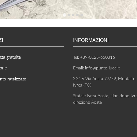
ZI
INFORMAZIONI
za gratuita
Tel: +39-0125-650316
ione
Email: info@punto-luce.it
to rateizzato
S.S.26 Via Aosta 77/79, Montalto
Ivrea (TO)
Statale Ivrea-Aosta, 4km dopo Ivr
direzione Aosta